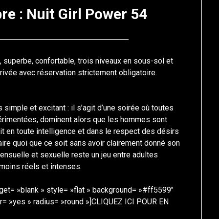
e : Nuit Girl Power 54
Posted
by
on
francis-
uperbe, confortable, trois niveaux en sous-sol et
20
loup
rivée avec réservation strictement obligatoire.
octobre
2024
imple et excitant : il s’agit d’une soirée où toutes
périmentées, dominent alors que les hommes sont
it en toute intelligence et dans le respect des désirs
aire quoi que ce soit sans avoir clairement donné son
ensuelle et sexuelle reste un jeu entre adultes
 moins réels et intenses.
target= »blank » style= »flat » background= »#ff5599″
ter= »yes » radius= »round »]CLIQUEZ ICI POUR EN