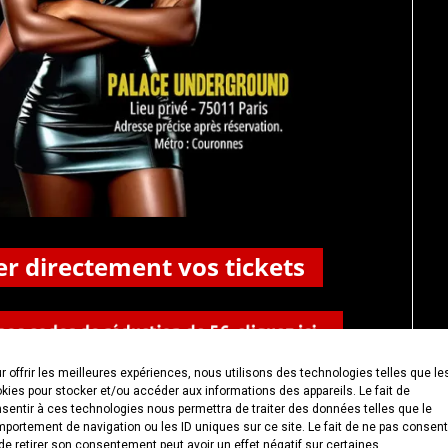
r offrir les meilleures expériences, nous utilisons des technologies telles que le
kies pour stocker et/ou accéder aux informations des appareils. Le fait de
sentir à ces technologies nous permettra de traiter des données telles que le
portement de navigation ou les ID uniques sur ce site. Le fait de ne pas consent
de retirer son consentement peut avoir un effet négatif sur certaines