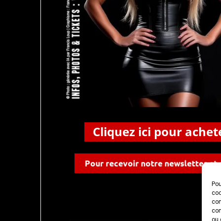
Pou
coo
con
com
ou 