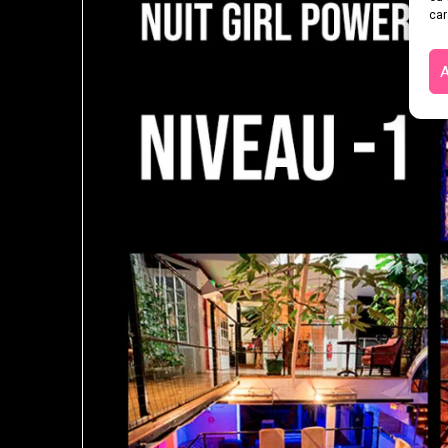
car
A