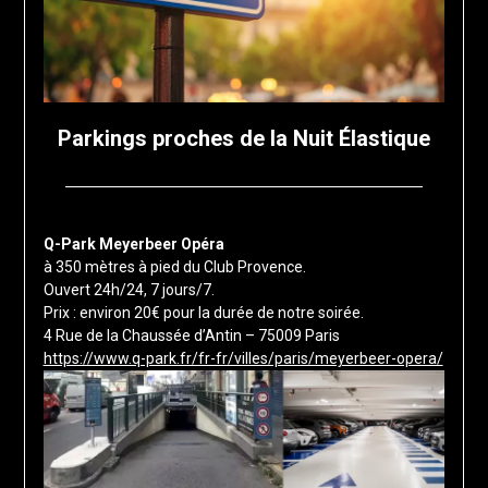
Parkings proches de la Nuit Élastique
Posted
by
on
francis-
Q-Park Meyerbeer Opéra
15
loup
à 350 mètres à pied du Club Provence.
août
Ouvert 24h/24, 7 jours/7.
2025
Prix : environ 20€ pour la durée de notre soirée.
4 Rue de la Chaussée d’Antin – 75009 Paris
https://www.q-park.fr/fr-fr/villes/paris/meyerbeer-opera/