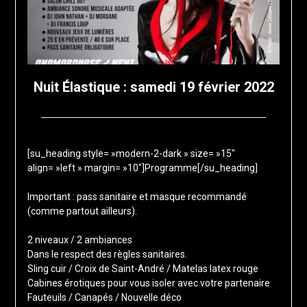
Nuit Élastique : samedi 19 février 2022
Posted
by
on
francis-
[su_heading style= »modern-2-dark » size= »15″
2
loup
align= »left » margin= »10″]Programme[/su_heading]
novembre
2021
Important : pass sanitaire et masque recommandé
(comme partout ailleurs).
2 niveaux / 2 ambiances
Dans le respect des règles sanitaires.
Sling cuir / Croix de Saint-André / Matelas latex rouge
Cabines érotiques pour vous isoler avec votre partenaire
Fauteuils / Canapés / Nouvelle déco