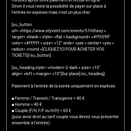
minutes après votre paiement effectué en ligne.
Sinon il vous reste la possibilité de payer sur place à
l’entrée en espèces mais c’est un plus cher.
[su_button
url= »https://www.cityvent.com/events/51h5hesy »
target= »blank » style= »flat » background= »#ff5599″
color= »#ffffff » size= »12″ wide= »yes » center= »yes »
radius= »round »]CLIQUEZ ICI POUR ACHETER VOS
TICKETS[/su_button]
[su_heading style= »modern-2-dark » size= »15″
align= »left » margin= »10″]Sur place[/su_heading]
Paiement à l’entrée de la soirée uniquement en espèces.
■ Femme / Travesti / Transgenre = 40 €
■ Homme = 40 €
■ Couple (F/H, F/F ou H/H) = 60 €
(pour avoir droit au tarif couple vous devez vous présenter
ensemble à l’entrée)