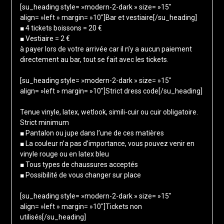
[su_heading style= »modern-2-dark » size= »15″
align= »left » margin= »10″]Bar et vestiaire[/su_heading]
■ 4 tickets boissons = 20 €
■ Vestiaire = 2 €
à payer lors de votre arrivée car il n’y a aucun paiement
directement au bar, tout se fait avec les tickets.
[su_heading style= »modern-2-dark » size= »15″
align= »left » margin= »10″]Strict dress code[/su_heading]
Tenue vinyle, latex, wetlook, simili-cuir ou cuir obligatoire.
Strict minimum
■ Pantalon ou jupe dans l’une de ces matières
■ La couleur n’a pas d’importance, vous pouvez venir en
vinyle rouge ou en latex bleu
■ Tous types de chaussures acceptés
■ Possibilité de vous changer sur place
[su_heading style= »modern-2-dark » size= »15″
align= »left » margin= »10″]Tickets non
utilisés[/su_heading]