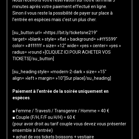
Nous recevons votre réservation sur notre terminal 5
minutes après votre paiement effectué en ligne.
Sinon il vous reste la possibilité de payer sur place à
l’entrée en espèces mais c’est un plus cher.
[su_button url= »https://bit.ly/ticketsne219″
target= »blank » style= »flat » background= »#ff5599″
color= »#ffffff » size= »12″ wide= »yes » center= »yes »
radius= »round »]CLIQUEZ ICI POUR ACHETER VOS
TICKETS[/su_button]
[su_heading style= »modern-2-dark » size= »15″
align= »left » margin= »10″]Sur place[/su_heading]
Paiement à l’entrée de la soirée uniquement en
espèces
.
■ Femme / Travesti / Transgenre / Homme = 40 €
■ Couple (F/H, F/F ou H/H) = 60 €
(pour avoir droit au tarif couple vous devez vous présenter
ensemble à l’entrée)
+ achat de vos tickets boissons + vestiaire