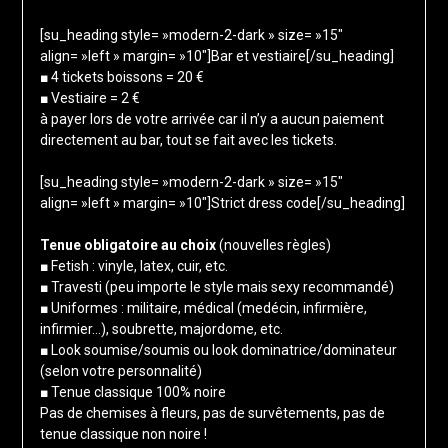
[su_heading style= »modern-2-dark » size= »15″
align= »left » margin= »10″]Bar et vestiaire[/su_heading]
■ 4 tickets boissons = 20 €
■ Vestiaire = 2 €
à payer lors de votre arrivée car il n’y a aucun paiement
directement au bar, tout se fait avec les tickets.
[su_heading style= »modern-2-dark » size= »15″
align= »left » margin= »10″]Strict dress code[/su_heading]
Tenue obligatoire au choix
(nouvelles règles)
■ Fetish : vinyle, latex, cuir, etc.
■ Travesti (peu importe le style mais sexy recommandé)
■ Uniformes : militaire, médical (medécin, infirmière,
infirmier…), soubrette, majordome, etc.
■ Look soumise/soumis ou look dominatrice/dominateur
(selon votre personnalité)
■ Tenue classique 100% noire
Pas de chemises à fleurs, pas de survêtements, pas de
tenue classique non noire !