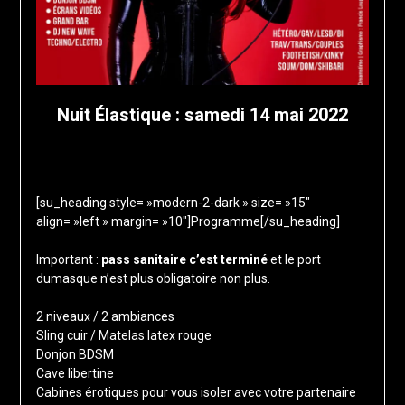
Nuit Élastique : samedi 14 mai 2022
Posted
by
on
francis-
[su_heading style= »modern-2-dark » size= »15″
3
loup
align= »left » margin= »10″]Programme[/su_heading]
mars
2022
Important :
pass sanitaire c’est terminé
et le port
dumasque n’est plus obligatoire non plus.
2 niveaux / 2 ambiances
Sling cuir / Matelas latex rouge
Donjon BDSM
Cave libertine
Cabines érotiques pour vous isoler avec votre partenaire