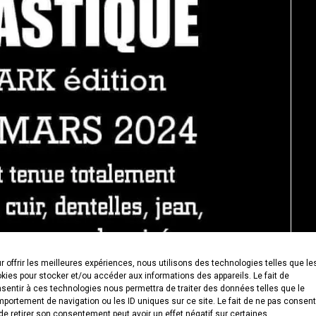
r offrir les meilleures expériences, nous utilisons des technologies telles que le
kies pour stocker et/ou accéder aux informations des appareils. Le fait de
sentir à ces technologies nous permettra de traiter des données telles que le
portement de navigation ou les ID uniques sur ce site. Le fait de ne pas consent
de retirer son consentement peut avoir un effet négatif sur certaines