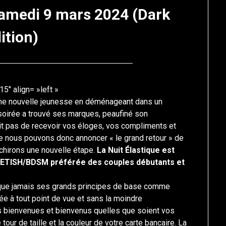
 samedi 9 mars 2024 (Dark
ition)
Posted
by
on
francis-
5″ align= »left »
13
loup
 une nouvelle jeunesse en déménageant dans un
février
soirée a trouvé ses marques, peaufiné son
2024
init pas de recevoir vos éloges, vos compliments et
que nous pouvons donc annoncer « le grand retour » de
nchirons une nouvelle étape.
La Nuit Élastique est
FETISH/BDSM préférée des couples débutants et
 que jamais ses grands principes de base comme
e à tout point de vue et sans la moindre
es bienvenues et bienvenus quelles que soient vos
tour de taille et la couleur de votre carte bancaire. La