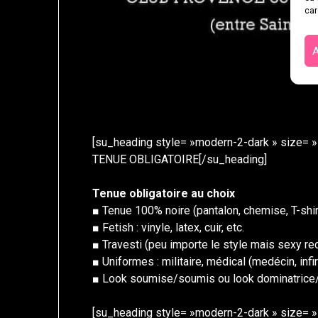
car
A
[su_heading style= »modern-2-dark » size= »
TENUE OBLIGATOIRE[/su_heading]
Tenue obligatoire au choix
■ Tenue 100% noire (pantalon, chemise, T-shirt
■ Fetish : vinyle, latex, cuir, etc.
■ Travesti (peu importe le style mais sexy 
■ Uniformes : militaire, médical (medécin, infi
■ Look soumise/soumis ou look dominatrice/d
[su_heading style= »modern-2-dark » size= »1