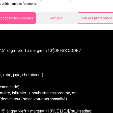
actéristiques et fonctions.
ccepter les cookies
Refuser
Voir les préférence
15″ align= »left » margin= »10″]DRESS CODE /
, robe, jupe, chemisier…)
recommandé)
rmière, infirmier…), soubrette, majordome, etc.
ominateur (selon votre personnalité)
5″ align= »left » margin= »10″]LE LIEU[/su_heading]