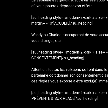
Le vestiaire est gratuit. À votre arrivée vous
où vous pourrez déposer vos effets.
[su_heading style= »modern-2-dark » size= »1
margin= »10″]ACCUEIL[/su_heading]
Wandy ou Charles s’occuperont de vous accueil
vous changer, etc.
[su_heading style= »modern-2-dark » size= »
CONSENTEMENT[/su_heading]
Attention, toutes les relations se font dans l
partenaire doit donner son consentement clair 
ces règles vous expose à être exclu(e) imméd
[su_heading style= »modern-2-dark » size= »
PRÉVENTE & SUR PLACE[/su_heading]