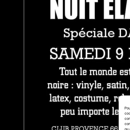
Pou
coo
con
com
ou 