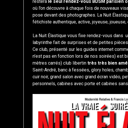
restera
le seul rendez-vous BDSM parisien où
où l’on découvre à chaque fois de nouveaux visa
pose devant des photographes. La Nuit Élastiqu
fétichiste authentique, active, joyeuse, joueuse,
La Nuit Élastique vous fixe rendez-vous dans un 
labyrinthe fait de surprises et de petites piè
Ce club, présenté sur les guides internet co
n’est pas en fonction lors de nos soirées) est bi
mètres carrés) club libertin
très très bien am
Saint-André, banc à fessées, glory holes, cham
cuir noir, grand salon avec grand écran vidéo, p
personnels, cabines avec porte et cabines san