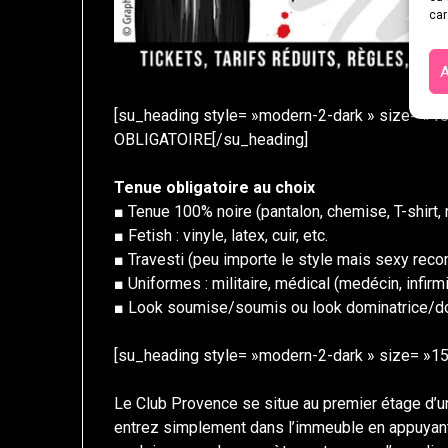
car
A
[su_heading style= »modern-2-dark » size= »1
OBLIGATOIRE[/su_heading]
Tenue obligatoire au choix
■ Tenue 100% noire (pantalon, chemise, T-shirt, 
■ Fetish : vinyle, latex, cuir, etc.
■ Travesti (peu importe le style mais sexy re
■ Uniformes : militaire, médical (medécin, infirm
■ Look soumise/soumis ou look dominatrice/dom
[su_heading style= »modern-2-dark » size= »15″
Le Club Provence se situe au premier étage d’u
entrez simplement dans l’immeuble en appuyant 