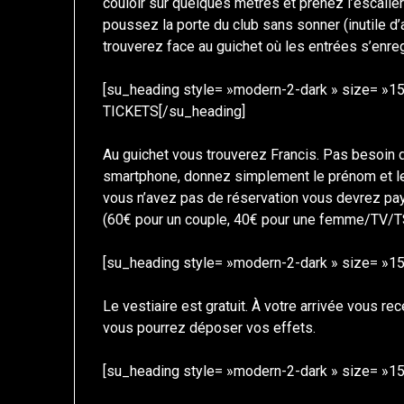
couloir sur quelques mètres et prenez l’escalie
poussez la porte du club sans sonner (inutile d
trouverez face au guichet où les entrées s’enreg
[su_heading style= »modern-2-dark » size= »15
TICKETS[/su_heading]
Au guichet vous trouverez Francis. Pas besoin d
smartphone, donnez simplement le prénom et le
vous n’avez pas de réservation vous devrez pa
(60€ pour un couple, 40€ pour une femme/TV/T
[su_heading style= »modern-2-dark » size= »15
Le vestiaire est gratuit. À votre arrivée vous r
vous pourrez déposer vos effets.
[su_heading style= »modern-2-dark » size= »15