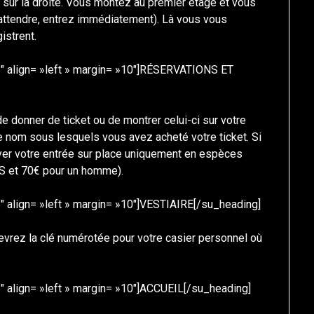
r sur la droite. Vous montez au premier étage et vous
’attendre, entrez immédiatement). Là vous vous
istrent.
″ align= »left » margin= »10″]RÉSERVATIONS ET
e donner de ticket ou de montrer celui-ci sur votre
 nom sous lesquels vous avez acheté votre ticket. Si
yer votre entrée sur place uniquement en espèces
S et 70€ pour un homme).
″ align= »left » margin= »10″]VESTIAIRE[/su_heading]
ecevrez la clé numérotée pour votre casier personnel où
″ align= »left » margin= »10″]ACCUEIL[/su_heading]