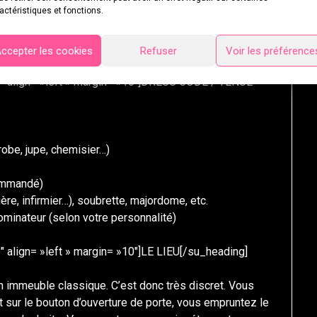
actéristiques et fonctions.
ccepter les cookies
Refuser
Voir les préférence
5″ align= »left » margin= »10″]DRESS CODE / TENUE
robe, jupe, chemisier…)
commandé)
ière, infirmier…), soubrette, majordome, etc.
inateur (selon votre personnalité)
 align= »left » margin= »10″]LE LIEU[/su_heading]
n immeuble classique. C’est donc très discret. Vous
sur le bouton d’ouverture de porte, vous empruntez le