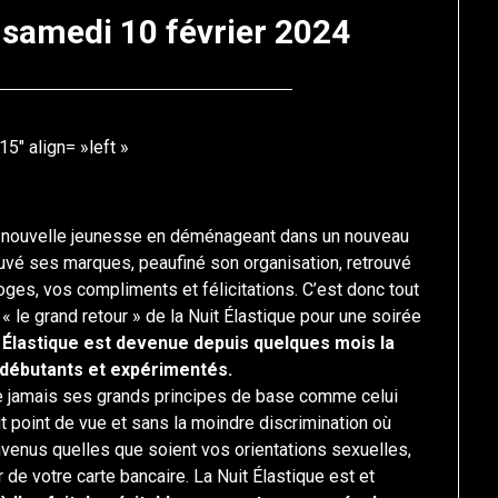
: samedi 10 février 2024
Posted
by
on
francis-
5″ align= »left »
25
loup
janvier
2024
ne nouvelle jeunesse en déménageant dans un nouveau
ouvé ses marques, peaufiné son organisation, retrouvé
loges, vos compliments et félicitations. C’est donc tout
le grand retour » de la Nuit Élastique pour une soirée
t Élastique est devenue depuis quelques mois la
débutants et expérimentés.
e jamais ses grands principes de base comme celui
 point de vue et sans la moindre discrimination où
nvenus quelles que soient vos orientations sexuelles,
ur de votre carte bancaire. La Nuit Élastique est et