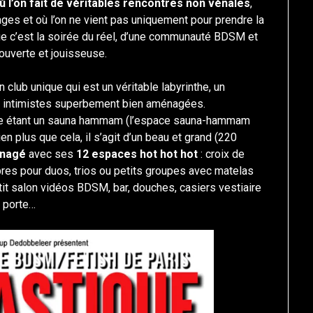
 l’on fait de véritables rencontres non vénales
,
ges et où l’on ne vient pas uniquement pour prendre la
e c’est la soirée du réel, d’une communauté BDSM et
 ouverte et jouisseuse.
club unique qui est un véritable labyrinthe, un
ces intimistes superbement bien aménagées.
mme étant un sauna hammam (l’espace sauna-hammam
en plus que cela, il s’agit d’un beau et grand (220
énagé
avec ses
12 espaces hot hot hot
: croix de
bres pour duos, trios ou petits groupes avec matelas
etit salon vidéos BDSM, bar, douches, casiers vestiaire
s porte…