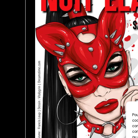
Pou
coo
con
com
ou 