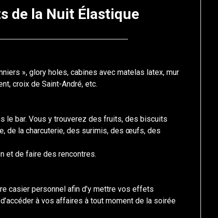
s de la Nuit Élastique
Posted
by
on
francis-
9
loup
onniers », glory holes, cabines avec matelas latex, mur
nt, croix de Saint-André, etc.
novembre
2025
s le bar. Vous y trouverez des fruits, des biscuits
, de la charcuterie, des surimis, des œufs, des
n et de faire des rencontres.
re casier personnel afin d’y mettre vos effets
d’accéder à vos affaires à tout moment de la soirée