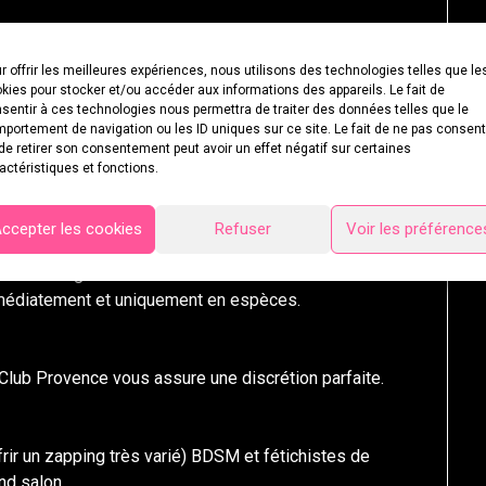
our changer de tenue mais libre à vous de vous
r offrir les meilleures expériences, nous utilisons des technologies telles que le
kies pour stocker et/ou accéder aux informations des appareils. Le fait de
sentir à ces technologies nous permettra de traiter des données telles que le
portement de navigation ou les ID uniques sur ce site. Le fait de ne pas consent
de retirer son consentement peut avoir un effet négatif sur certaines
 serviette de bain (c’est gratuit) et profitez à tout
actéristiques et fonctions.
ccepter les cookies
Refuser
Voir les préférence
x très large de boissons.
immédiatement et uniquement en espèces.
Club Provence vous assure une discrétion parfaite.
frir un zapping très varié) BDSM et fétichistes de
nd salon.