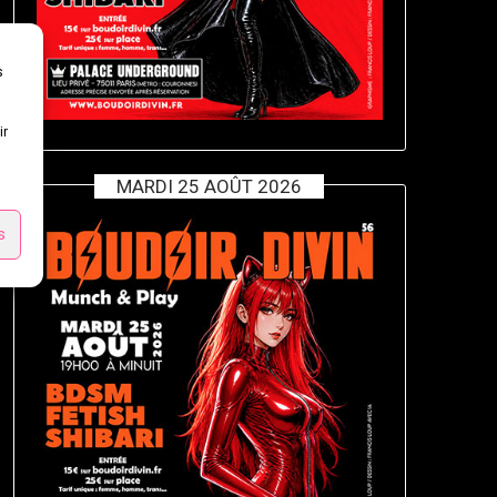
s
ir
MARDI 25 AOÛT 2026
s