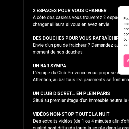
2 ESPACES POUR VOUS CHANGER
A côté des casiers vous trouverez 2 espaces p
Pou
changer ailleurs si vous en avez envie.
coo
con
com
DES DOUCHES POUR VOUS RAFRAÎCHIR
ou 
Envie d’un peu de fraicheur ? Demandez au bar une
car
moment de nos douches.
A
UN BAR SYMPA
L’équipe du Club Provence vous propose un choi
Attention, au bar tous les paiements se font 
UN CLUB DISCRET… EN PLEIN PARIS
Situé au premier étage d’un immeuble neutre le 
VIDÉOS NON-STOP TOUTE LA NUIT
Des extraits vidéos (de 1 ou 4 minutes afin d’of
qualité sont diffusés toute la soirée dans le gra