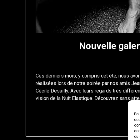
Nouvelle galer
Ces derniers mois, y compris cet été, nous av
réalisées lors de notre soirée par nos amis Jea
Cécile Desailly. Avec leurs regards très différen
vision de la Nuit Elastique. Découvrez sans att
Pou
Li
coo
con
com
ou 