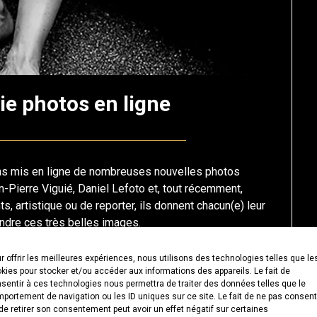
ie photos en ligne
Posted
by
on
francis-
ons mis en ligne de nombreuses nouvelles photos
30
loup
n-Pierre Viguié, Daniel Lefoto et, tout récemment,
ts, artistique ou de reporter, ils donnent chacun(e) leur
avril
endre ces très belles images.
2024
r offrir les meilleures expériences, nous utilisons des technologies telles que le
re la suite
kies pour stocker et/ou accéder aux informations des appareils. Le fait de
sentir à ces technologies nous permettra de traiter des données telles que le
portement de navigation ou les ID uniques sur ce site. Le fait de ne pas consent
de retirer son consentement peut avoir un effet négatif sur certaines