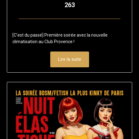
263
Posted
by
on
francis-
[C’est du passé] Première soirée avec la nouvelle
20
loup
climatisation au Club Provence !
juillet
2025
Lire la suite