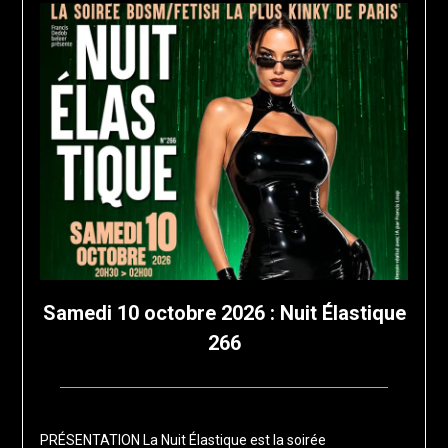
Samedi 10 octobre 2026 : Nuit Élastique
266
Posted
by
on
francis-
PRÉSENTATION La Nuit Élastique est la soirée
10
loup