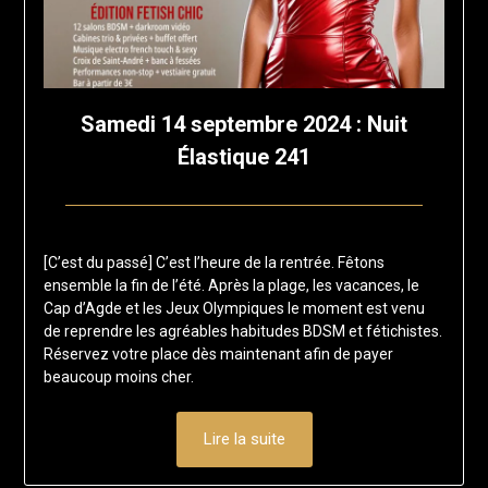
Samedi 14 septembre 2024 : Nuit
Élastique 241
Posted
by
on
francis-
[C’est du passé] C’est l’heure de la rentrée. Fêtons
8
loup
ensemble la fin de l’été. Après la plage, les vacances, le
avril
Cap d’Agde et les Jeux Olympiques le moment est venu
2024
de reprendre les agréables habitudes BDSM et fétichistes.
Réservez votre place dès maintenant afin de payer
beaucoup moins cher.
Lire la suite