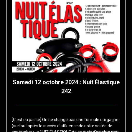
Samedi 12 octobre 2024 : Nuit Élastique
242
Posted
by
on
francis-
[C’est du passé] On ne change pas une formule qui gagne
4
loup
(surtout après le succès d’affluence de notre soirée de
septembre
septembre), la NUIT ÉLASTIQUE de ce mois d’octobre met