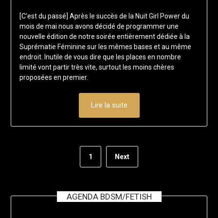
on
francis-
[C’est du passé] Après le succès de la Nuit Girl Power du
7
loup
mois de mai nous avons décidé de programmer une
avril
nouvelle édition de notre soirée entièrement dédiée à la
2024
Suprématie Féminine sur les mêmes bases et au même
endroit. Inutile de vous dire que les places en nombre
limité vont partir très vite, surtout les moins chères
proposées en premier.
Lire la suite
1
Next
AGENDA BDSM/FETISH