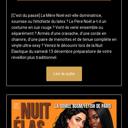
Posted
by
on
francis-
[C’est du passé] La Mère Noël est-elle dominatrice,
13
loup
soumise ou fétichiste du latex ? Le Père Noël a-t-il un
juillet
costume en cuir rouge ? Vont-ils venir ensemble ou
2025
séparément ? Armés d’une cravache, d’une corde en
chanvre, d’une paire de menottes et de tenue complète en
vinyle ultra-sexy ? Venez le découvrir lors de la Nuit
Élastique du samedi 13 décembre préparatoire de votre
réveillon plus traditionnel.
Lire la suite