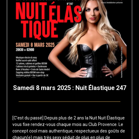
Samedi 8 mars 2025 : Nuit Élastique 247
Posted
by
on
francis-
[C’est du passé] Depuis plus de 2 ans la Nuit Nuit Élastique
12
loup
vous fixe rendez-vous chaque mois au Club Provence. Le
janvier
concept cool mais authentique, respectueux des goûts de
2025
chacun(e) mais très sexy séduit de plus en plus de