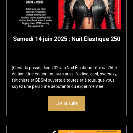
Samedi 14 juin 2025 : Nuit Élastique 250
Posted
by
on
francis-
[C’est du passé] Juin 2025, la Nuit Élastique fête sa 250e
18
loup
édition. Une édition toujours aussi festive, cool, oversexy,
mars
fétichiste et BDSM ouverte à toutes et à tous, que vous
2025
soyez une personne débutante ou expérimentée.
Lire la suite