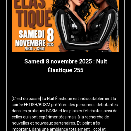
Samedi 8 novembre 2025 : Nuit
Élastique 255
Posted
by
on
francis-
[C’est du passé] La Nuit Élastique est indiscutablement la
12
loup
soirée FETISH/BDSM préférée des personnes débutantes
juillet
dans les pratiques BDSM et les plaisirs fétichistes ainsi de
2025
celles qui sont expérimentées mais à la recherche de
nouvelles et nouveaux partenaires. Et, point très
important, dans une ambiance totalement… cool et