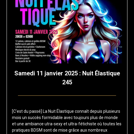
Samedi 11 janvier 2025 : Nuit Élastique
245
Posted
by
on
francis-
[C’est du passé] La Nuit Élastique connaît depuis plusieurs
19
loup
mois un succès formidable avec toujours plus de monde
novembre
et une ambiance utra-sexy et ultra-fétichiste où toutes les
2024
pratiques BDSM sont de mise grâce aux nombreux