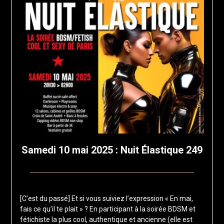
Samedi 10 mai 2025 : Nuit Élastique 249
Posted
by
on
francis-
[C’est du passé] Et si vous suiviez l’expression « En mai,
12
loup
fais ce qu’il te plait » ? En participant à la soirée BDSM et
mars
fétichiste la plus cool, authentique et ancienne (elle est