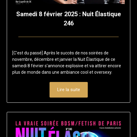
Samedi 8 février 2025 : Nuit Élastique
246
Posted
by
on
francis-
[C’est du passé] Après le succès de nos soirées de
11
loup
novembre, décembre et janvier la Nuit Élastique de ce
janvier
samedi 8 février s’annonce explosive et va attirer encore
2025
plus de monde dans une ambiance cool et oversexy.
Lire la suite