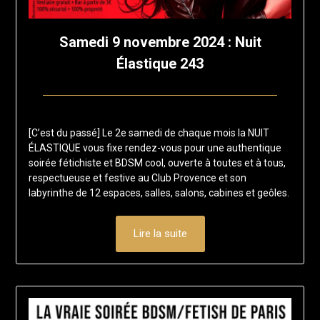
Samedi 9 novembre 2024 : Nuit
Élastique 243
Posted
by
on
francis-
[C’est du passé] Le 2e samedi de chaque mois la NUIT
16
loup
ÉLASTIQUE vous fixe rendez-vous pour une authentique
septembre
soirée fétichiste et BDSM cool, ouverte à toutes et à tous,
2024
respectueuse et festive au Club Provence et son
labyrinthe de 12 espaces, salles, salons, cabines et geôles.
Lire la suite