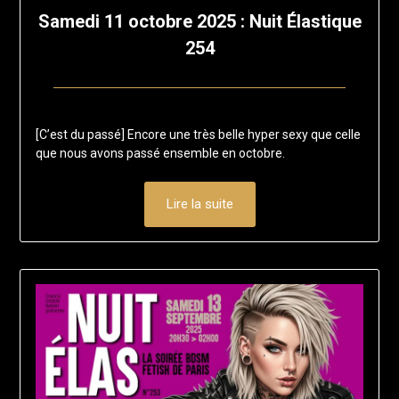
Samedi 11 octobre 2025 : Nuit Élastique
254
Posted
by
on
francis-
[C’est du passé] Encore une très belle hyper sexy que celle
11
loup
que nous avons passé ensemble en octobre.
juillet
2025
Lire la suite