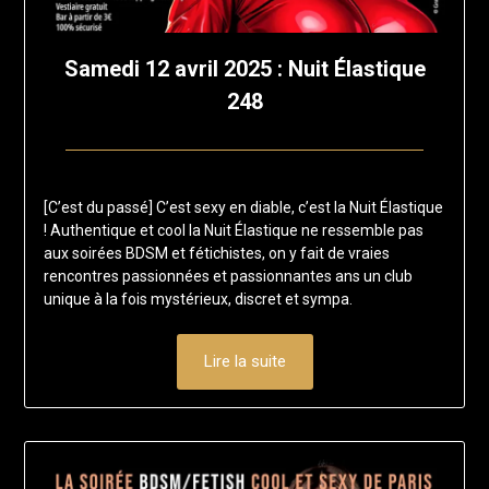
Samedi 12 avril 2025 : Nuit Élastique
248
Posted
by
on
francis-
[C’est du passé] C’est sexy en diable, c’est la Nuit Élastique
11
loup
! Authentique et cool la Nuit Élastique ne ressemble pas
février
aux soirées BDSM et fétichistes, on y fait de vraies
2025
rencontres passionnées et passionnantes ans un club
unique à la fois mystérieux, discret et sympa.
Lire la suite