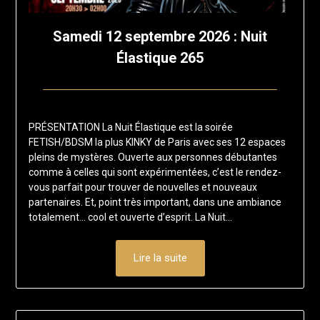
Samedi 12 septembre 2026 : Nuit
Élastique 265
Posted
by
on
francis-
PRÉSENTATION La Nuit Élastique est la soirée
11
loup
FETISH/BDSM la plus KINKY de Paris avec ses 12 espaces
juillet
pleins de mystères. Ouverte aux personnes débutantes
2026
comme à celles qui sont expérimentées, c’est le rendez-
vous parfait pour trouver de nouvelles et nouveaux
partenaires. Et, point très important, dans une ambiance
totalement… cool et ouverte d’esprit. La Nuit…
Lire la suite