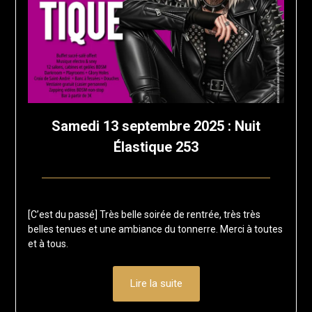
Samedi 13 septembre 2025 : Nuit
Élastique 253
Posted
by
on
francis-
[C’est du passé] Très belle soirée de rentrée, très très
10
loup
belles tenues et une ambiance du tonnerre. Merci à toutes
juillet
et à tous.
2025
Lire la suite