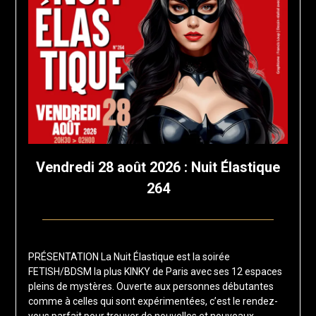
Vendredi 28 août 2026 : Nuit Élastique
264
Posted
by
on
francis-
PRÉSENTATION La Nuit Élastique est la soirée
12
loup
FETISH/BDSM la plus KINKY de Paris avec ses 12 espaces
juillet
pleins de mystères. Ouverte aux personnes débutantes
2026
comme à celles qui sont expérimentées, c’est le rendez-