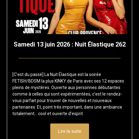
Samedi 13 juin 2026 : Nuit Élastique 262
Posted
by
on
francis-
[C’est du passé] La Nuit Élastique est la soirée
19
loup
FETISH/BDSM la plus KINKY de Paris avec ses 12 espaces
juillet
pleins de mystères. Ouverte aux personnes débutantes
2025
comme à celles qui sont expérimentées, c’est le rendez-
vous parfait pour trouver de nouvelles et nouveaux
partenaires. Et, point très important, dans une ambiance
totalement… cool et ouverte d’esprit.
Lire la suite