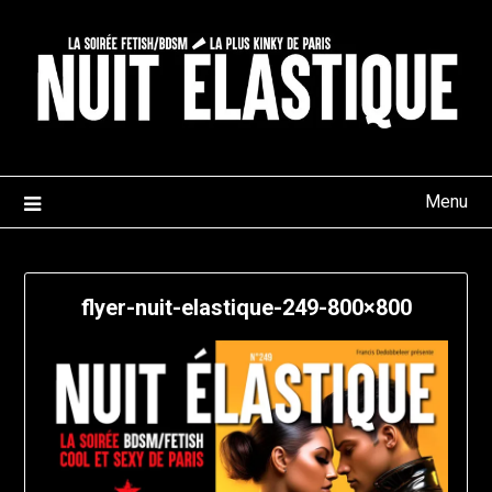
Skip
to
content
Menu
flyer-nuit-elastique-249-800×800