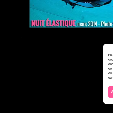
Pou
coo
con
com
ou 
car
A