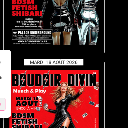
MARDI 18 AOÛT 2026
s
ir
s