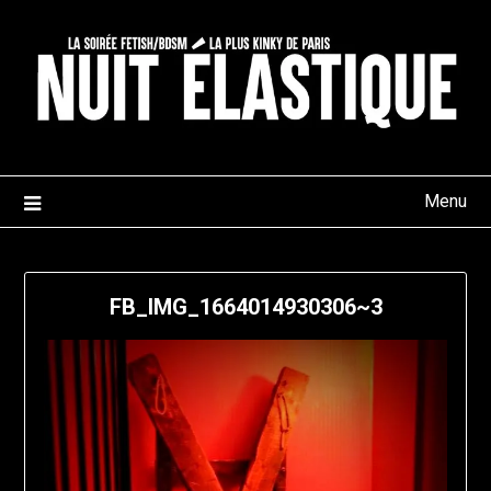
Skip
to
content
Menu
FB_IMG_1664014930306~3