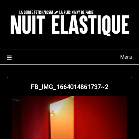
Skip
to
content
Menu
FB_IMG_1664014861737~2