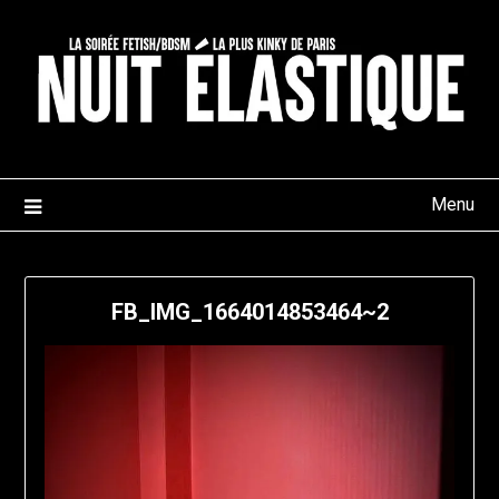
Skip
to
content
Menu
FB_IMG_1664014853464~2