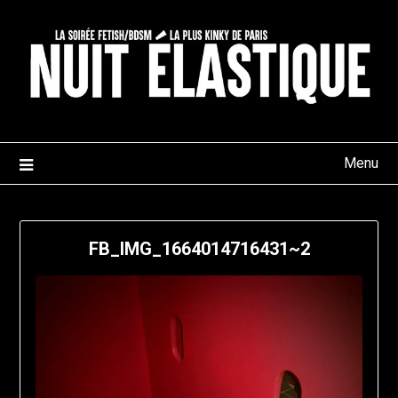
Skip
to
content
Menu
FB_IMG_1664014716431~2