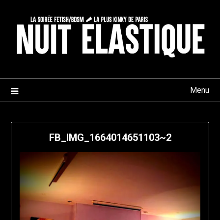
Skip
to
content
Menu
FB_IMG_1664014651103~2