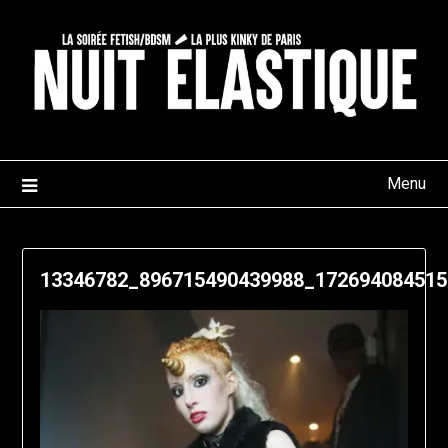
Skip
to
content
Menu
13346782_896715490439988_172694084515