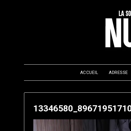
Skip
to
content
ACCUEIL
ADRESSE
13346580_8967195171