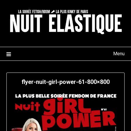
Skip
to
content
Menu
flyer-nuit-girl-power-61-800×800