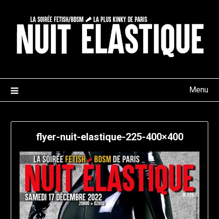
Skip
to
content
Menu
flyer-nuit-elastique-225-400×400