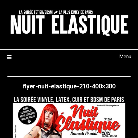
Skip
to
content
Menu
flyer-nuit-elastique-210-400×300